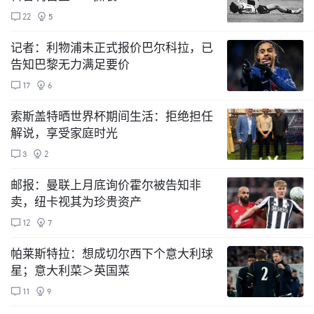
22
5
记者：利物浦未正式报价巴尔科拉，已
告知巴黎无力满足要价
17
6
索斯盖特晒世界杯期间生活：拒绝担任
解说，享受家庭时光
3
2
邮报：曼联上月底询价霍尔被告知非
卖，纽卡视其为珍贵资产
12
7
帕莱斯特拉：想成切尔西下个意大利球
星；意大利菜＞英国菜
11
9