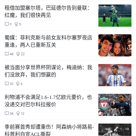
租借加盟塞尔塔，巴延德尔告别曼联：
红魔，我们很快再见
9
5
葡媒：菲利克斯与前女友科尔塞罗夜店
重逢，两人已重新互关
48
22
被当面分享世界杯阴谋论，梅迪纳：我
们没放弃，我们想赢的
10
6
利物浦不会满足1.6-1.7亿欧元要价，也
没递交对巴尔科拉报价
34
12
季前赛首秀却遭重伤！阿森纳小将路易-
科普利自宣ACL撕裂